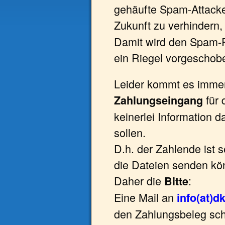
gehäufte Spam-Attacke
Zukunft zu verhindern,
Damit wird den Spam
ein Riegel vorgeschob
Leider kommt es immer
für 
Zahlungseingang
keinerlei Information 
sollen.
D.h. der Zahlende ist s
die Dateien senden kö
Daher die
:
Bitte
Eine Mail an
info(at)d
den Zahlungsbeleg sch