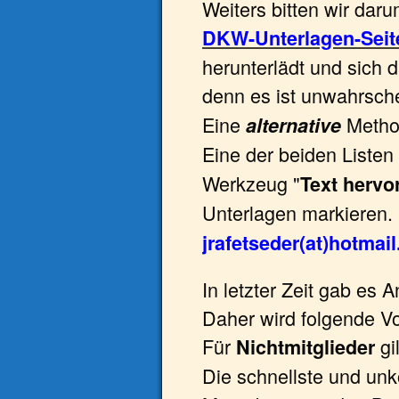
Weiters bitten wir dar
DKW-Unterlagen-Seit
herunterlädt und sich
denn es ist unwahrsch
Eine
Method
alternative
Eine der beiden Listen
Werkzeug "
Text hervo
Unterlagen markieren.
jrafetseder(at)hotmai
In letzter Zeit gab es
Daher wird folgende V
Für
gil
Nichtmitglieder
Die schnellste und unko