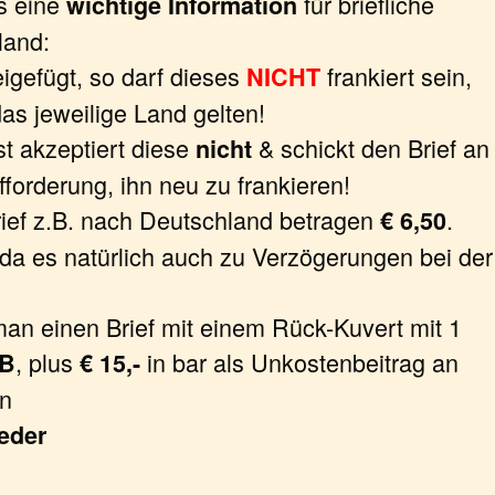
s eine
für briefliche
wichtige Information
land:
igefügt, so darf dieses
frankiert sein,
NICHT
as jeweilige Land gelten!
st akzeptiert diese
& schickt den Brief an
nicht
forderung, ihn neu zu frankieren!
rief z.B. nach Deutschland betragen
.
€ 6,50
 da es natürlich auch zu Verzögerungen bei der
man einen Brief mit einem Rück-Kuvert mit 1
, plus
in bar als Unkostenbeitrag an
GB
€ 15,-
en
seder