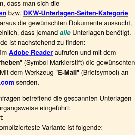
um, dass man sich die
bzw.
en
DKW-Unterlagen-Seiten-Kategorie
 daraus die gewünschten Dokumente aussucht,
einlich, dass jemand
Unterlagen benötigt.
alle
e ist nachstehend zu finden:
 im
aufrufen und mit dem
Adobe Reader
" (Symbol Markierstift) die gewünschten
rheben
 Mit dem Werkzeug "
" (Briefsymbol) an
E-Mail
senden.
l.com
 Anfragen betreffend die gescannten Unterlagen
organgsweise eingeführt:
t:
mplizierteste Variante ist folgende: