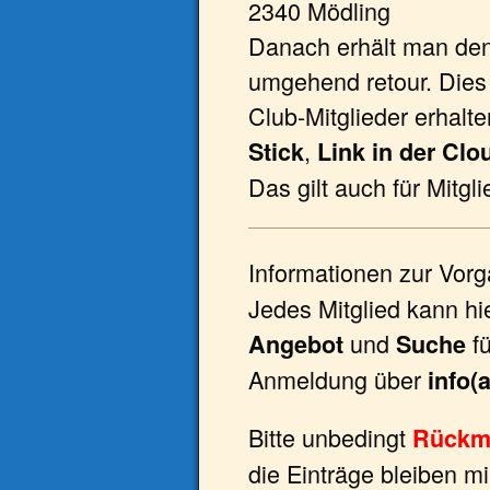
2340 Mödling
Danach erhält man den
umgehend retour. Dies 
Club-Mitglieder erhalt
,
Stick
Link in der Clo
Das gilt auch für Mitgl
Informationen zur Vor
Jedes Mitglied kann h
und
fü
Angebot
Suche
Anmeldung über
info(
Bitte unbedingt
Rückm
die Einträge bleiben m