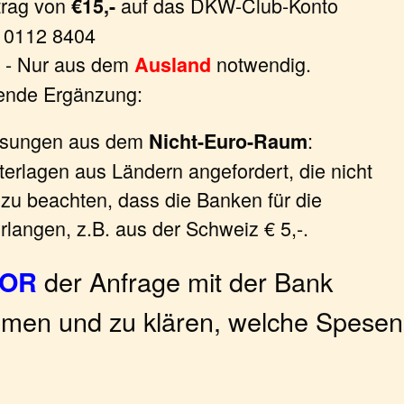
trag von
auf das DKW-Club-Konto
€15,-
 0112 8404
- Nur aus dem
notwendig.
Ausland
hende Ergänzung:
isungen aus dem
:
Nicht-Euro-Raum
erlagen aus Ländern angefordert, die nicht
 zu beachten, dass die Banken für die
rlangen, z.B. aus der Schweiz € 5,-.
der Anfrage mit der Bank
VOR
hmen und zu klären, welche Spesen