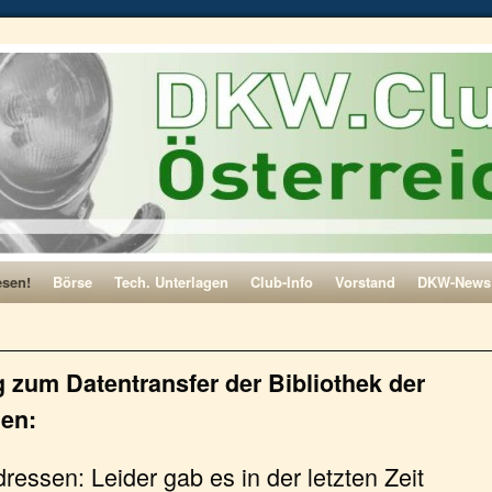
esen!
Börse
Tech. Unterlagen
Club-Info
Vorstand
DKW-News
ng zum Datentransfer der Bibliothek der
en:
ressen: Leider gab es in der letzten Zeit