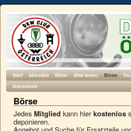
Start
Aktuelles
Bilder
Bitte lesen!
Börse
Tec
Impressum
Börse
Jedes
kann hier
s
Mitglied
kostenlos
deponieren.
Angebot und Suche für Ersatzteile un